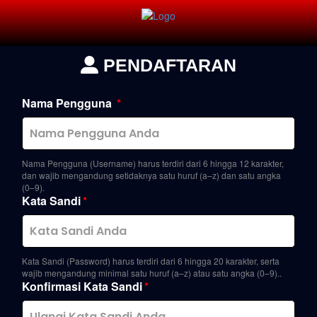
PENDAFTARAN
Nama Pengguna
Nama Pengguna (Username) harus terdiri dari 6 hingga 12 karakter,
dan wajib mengandung setidaknya satu huruf (a–z) dan satu angka
(0–9).
Kata Sandi
Bel
Kata Sandi (Password) harus terdiri dari 6 hingga 20 karakter, serta
Masuk
wajib mengandung minimal satu huruf (a–z) atau satu angka (0–9)..
Konfirmasi Kata Sandi