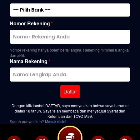
Nomor Rekening
Nomor rekening hanya boleh berisi angka, Rekening minimal 8 angka
dan aktif.
Nama Rekening
Daftar
Dengan klik tombol DAFTAR, saya menyatakan bahwa saya berumur
diatas 18 tahun. Saya telah membaca dan menyetujui Syarat dan
Ketentuan dari TOYOTA99.
Sudah punya akun?
Masuk disini