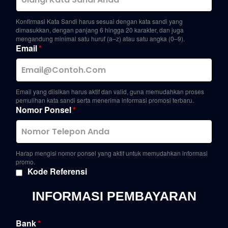
Konfirmasi Kata Sandi harus sesuai dengan kata sandi yang
dimasukkan, dengan panjang 6 hingga 20 karakter, dan juga
mengandung minimal satu huruf (a–z) atau satu angka (0–9).
Email
Email yang diisikan harus aktif dan valid, guna memudahkan proses
pemulihan kata sandi serta menerima informasi promosi terbaru.
Nomor Ponsel
Harap mengisi nomor ponsel yang aktif untuk memudahkan informasi
promo.
Kode Referensi
INFORMASI PEMBAYARAN
Bank